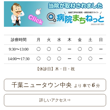
診療時間
月
火
水
木
金
土
日
9:30〜13:00
◯
◯
◯
ー
◯
◯
ー
14:00〜17:30
◯
◯
◯
ー
◯
◯
ー
【休診日】木・日・祝
千葉ニュータウン中央
6
より 車で
分
詳しいアクセス⇒